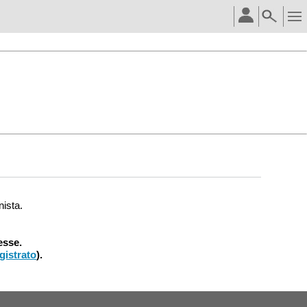
nista.
esse.
gistrato
).