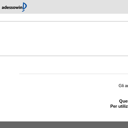
Gli a
Ques
Per utili