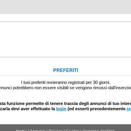
PREFERITI
I tuoi preferiti resteranno registrati per 30 giorni.
nnunci potrebbero non essere visibili se vengono rimossi dall'inserzio
ta funzione permette di tenere traccia degli annunci di tuo inter
zzarla devi aver effettuato la
login
(ed esserti precedentemente
re
Home
|
Annunci
|
Privacy
|
Cookie
|
Versione desktop