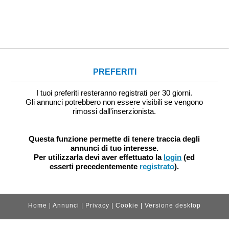
PREFERITI
I tuoi preferiti resteranno registrati per 30 giorni.
Gli annunci potrebbero non essere visibili se vengono
rimossi dall'inserzionista.
Questa funzione permette di tenere traccia degli
annunci di tuo interesse.
Per utilizzarla devi aver effettuato la
login
(ed
esserti precedentemente
registrato
).
Home
|
Annunci
|
Privacy
|
Cookie
|
Versione desktop