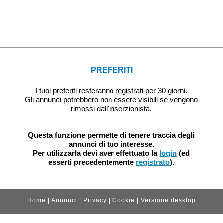
PREFERITI
I tuoi preferiti resteranno registrati per 30 giorni.
Gli annunci potrebbero non essere visibili se vengono
rimossi dall'inserzionista.
Questa funzione permette di tenere traccia degli
annunci di tuo interesse.
Per utilizzarla devi aver effettuato la
login
(ed
esserti precedentemente
registrato
).
Home
|
Annunci
|
Privacy
|
Cookie
|
Versione desktop