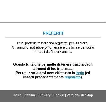
PREFERITI
I tuoi preferiti resteranno registrati per 30 giorni.
Gli annunci potrebbero non essere visibili se vengono
rimossi dall'inserzionista.
Questa funzione permette di tenere traccia degli
annunci di tuo interesse.
Per utilizzarla devi aver effettuato la
login
(ed
esserti precedentemente
registrato
).
Home
|
Annunci
|
Privacy
|
Cookie
|
Versione desktop