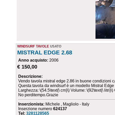
WINDSURF TAVOLE
USATO
MISTRAL EDGE 2.68
Anno acquisto:
2006
€ 150,00
Descrizione:
Vendo tavola mistral edge 2.86 in buone condizioni ca
Questa tavola da windsurf è un modello Mistral Edge 26
Larghezza: \(54.5\text{\ cm}\) Volume: \(92\text{\ litri
No perditempo.Grazie
Inserzionista:
Michele , Magliolo - Italy
Inserzione numero
624137
Tel:
3281128565